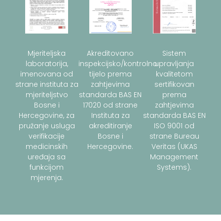
Sistem
Akreditovano
Mjeriteljska
upravljanja
inspekcijsko/kontrolno
laboratorija,
kvalitetom
tijelo prema
imenovana od
sertifikovan
zahtjevima
strane instituta za
prema
standarda BAS EN
mjeriteljstvo
zahtjevima
17020 od strane
Bosne i
standarda BAS EN
Instituta za
Hercegovine, za
ISO 9001 od
akreditiranje
pružanje usluga
strane Bureau
Bosne i
verifikacije
Veritas (UKAS
Hercegovine.
medicinskih
Management
uređaja sa
Systems).
funkcijom
mjerenja.